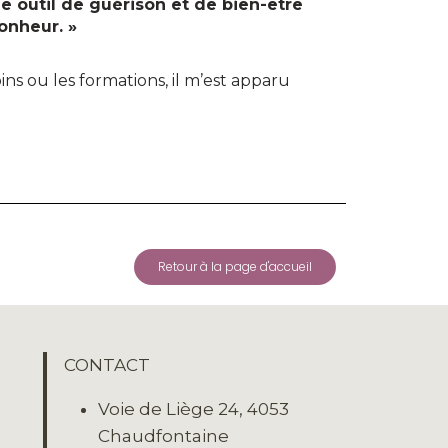
e outil de guérison et de bien-être
Bonheur. »
ins ou les formations, il m’est apparu
Retour à la page d'accueil
CONTACT
Voie de Liège 24, 4053
Chaudfontaine